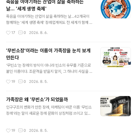
죽음을 이야기하는 산업이 삶을 축하하는
서 장례업 종사자 1만 4천여 명이 모이는 세계 최대 규모의
날… '세계 생명 축제'
장례 산업 박람회다. 관 제조업체부터 화장 설비 회사, 영구
글 내용
차 디자이너, 묘지 운영사까지 200여 개 기업이 최신 기술
죽음을 이야기하는 산업이 삶을 축하하는 날…42개국이
과 디자인을 경쟁하듯 선보인다. 패션업계에 밀라노 패션
함께하는 '세계 생명 축제' 장례업계에도 전 세계가 함께 기
위크가 있다면, 장례업계에는 TANEXPO가 있다. 흥미로
념하는 날이 있다. 이름은 '세계 생명 축제(Mundo Unido
작성시간
17
0
2026. 8. 6.
운 것은 이곳에서 가장 많이..
por la Vida, World United for Life)'. 죽음을 다루는
산업이지만, 이날만큼은 장례보다 삶을 이야기하고, 이별
보다 기억과 공동체를 기념한다. 장례 산업이 사회와 소통
'무빈소장'이라는 이름이 가족장을 눈치 보게
하는 방식도 달라질 수 있음을 보여주는 대표적인 글로벌
만든다
캠페인이다. 이 캠페인은 2012년 라틴아메리카 묘지장례
글 내용
협회연합(ALPAR)이 '라틴아메리카, 삶으로 하나 되다'라
'무빈소'는 장례의 방식이 아니라 빈소의 유무를 기준으로
는 이름으로 시작했다. 이듬해 '세계 생명 축제'로 이름을
붙인 이름이다. 조문객을 받을지 말지, 그 하나의 사실을 설
바꾸며 국제 캠페인으로 확대됐고, 이후 빠르게 성장했다.
명하는 말일 뿐이다. 그러나 그 이름은 실제보다 더 많은 것
작성시간
19
0
2026. 8. 5.
10여 년 만에 참여 국가는 42개국으로 늘어났고, 수백..
을 말하는 것처럼 들린다. '무(無)'라는 접두어는 '있어야
할 것이 없다'는 인상을 남기고, 빈소가 없는 장례를 마치
'무언가 빠진 장례'처럼 느끼게 만든다. 실제로는 조문객을
가족장은 왜 '무빈소'가 되었을까
받을 계획이 없는 가족이 자연스럽게 선택한 가족장일 뿐
글 내용
인구구조의 변화가 만든 장례, 마케팅이 바꾼 이름 '무빈소
인데, 이 이름 하나 때문에 부족한 선택처럼 느껴지고 눈치
장례'라는 말이 새로운 장례 문화의 상징처럼 쓰이고 있다.
가 보일 수 있다. 이름이 만드는 그 느낌에 속지 마라. 빈소
언론은 '무빈소 장례가 늘고 있다'고 보도하고, 장례업계는
의 유무는 결핍의 문제가 아니라 필요의 문제다. '무빈소 장
'무빈소 상품'을 앞세워 소비자를 만난다. 하지만 이 표현을
례'라는 이름이 가족장을 눈치 보게 만든다 용어 하나가 사
작성시간
19
0
2026. 8. 5.
조금만 들여다보면 의문이 생긴다. 정말 새로운 장례 방식
람의 선택을 바꾼다. 같은 장례라도 어떤 이름을 붙이느냐