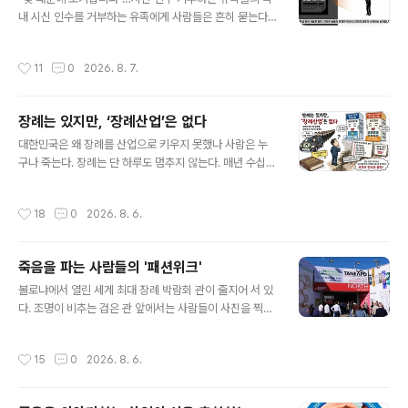
등을 봉합하는 임시방편이 아니었다는 사실이다. "유골은
내 시신 인수를 거부하는 유족에게 사람들은 흔히 묻는다.
반드시 한곳에 온전히 모아야 한다"는 사고방식과, "나누어
"그렇게까지 해야 했어?" 하지만 정작 유족의 대답은 복잡
도 그 신성함은 조금도 줄어들지 않는다"는 사고방식은 근
하지 않다. "고인에게 빚이 있을까 봐서요." 부모든 형제든,
작성시간
11
0
2026. 8. 7.
본적으로 다른 세계관이..
평소에 얼마나 가까웠든 상관없다. 죽은 사람 앞으로 어떤
빚이 남아 있는지 알 수 없는 상황에서 시신을 인수하고 장
례를 치르는 순간, 혹시라도 그 빚까지 책임져야 하는 것은
장례는 있지만, ‘장례산업’은 없다
아닌지 걱정하게 된다. 이 두려움이 시신 인수를 포기하게
글 내용
만드는 가장 직접적인 이유다. "법적으로 괜찮습니다"라는
대한민국은 왜 장례를 산업으로 키우지 못했나 사람은 누
말이 두렵다 법률적으로는 장례를 치르거나 장례비를 지출
구나 죽는다. 장례는 단 하루도 멈추지 않는다. 매년 수십만
했다는 이유만으로 고인의 빚을 무조건 상속받는 것은 아
건의 장례가 치러지고, 수조 원 규모의 시장이 움직인다. 그
니다. 상속에는 별도의 법적 기준과 절차가 있다. 문제는 유
럼에도 대한민국은 아직 장례를 하나의 독립된 산업으로
작성시간
18
0
2026. 8. 6.
족 입장에서 그 설명이 충..
바라보지 않는다. 장례는 존재하고 장례를 하는 기업도 존
재하지만, 장례를 하나의 산업으로 육성하겠다는 국가의
인식과 정책은 존재하지 않는다. 이것이 한국 장례문화가
죽음을 파는 사람들의 '패션위크'
수십 년째 제자리걸음을 해 온 가장 근본적인 이유다. 한국
글 내용
장례의 가장 큰 문제는 장례를 담당하는 핵심 주체들이 하
볼로냐에서 열린 세계 최대 장례 박람회 관이 줄지어 서 있
나의 산업 생태계 안에서 움직이지 않는다는 점이다. 병원
다. 조명이 비추는 검은 관 앞에서는 사람들이 사진을 찍고,
장례식장은 의료기관의 부대사업으로 운영된다. 병원장례
옆 부스에서는 최신 화장로를 설명하는 프레젠테이션이 한
식장은 병원이 운영하는 의료기관 체계 안에 편입되어 있
창이다. 조금 더 걸어가니 유골함을 진열한 쇼케이스가 나
작성시간
15
0
2026. 8. 6.
으며, 운영과 수익 역시 병원 경영의 일부로 ..
오고, 그 맞은편에서는 장례식 실시간 중계 플랫폼을 시연
하는 스타트업이 투자자들과 명함을 주고받는다. 2년에 한
번 이탈리아 볼로냐에서 개최되는 TANEXPO. 65개국에