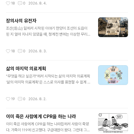
작성시간
18
0
2026. 8. 4.
다. 장례식장 안치실은 ..
도 없는 이 조건은 어느새 관행이 되어 있다. 빈소 없는 장
례, 병원엔 '손해 보는 장사' 무빈소 장례가 저렴한 이유는
단순하다. 조문객을 받지 않으니 빈소 대여료가 없고, 식사·
장의사의 유전자
다과를 내지 않으니 접객 매출도 없다. 그런데 이 '없음'이
글 내용
유가족에게는 절약이지만, 병원 장례식장에게는 고스란히
조산(造山) 밑에서 시작된 이야기 한양이 조선의 도읍이
매출 손실이다. 장례식장 수익의 뼈대가 빈소 이용료와 조
된 지 얼마 지나지 않았을 때, 청계천 변에는 이상한 무리가
문객 식대인 구조에서, 안치실만 며칠 빌려주고 끝나는 손
살고 있었다. 바늘로 얼굴을 찔러 그 상처에 먹물을 새겨 넣
님은 반가울 리 없다. 그 결과가 지금 벌어지고 있는 일이
는 자자형을 받은 사람들, 갈 곳 없는 거지들, 무뢰배로 낙
작성시간
18
0
2026. 8. 3.
다. 상당수 병원..
인찍힌 이들이었다. 이들은 청계천에 쌓인 모래와 흙을 긁
어모아 인공 언덕 '조산'을 만들고, 그 아래 굴을 파서 패거
리를 이루어 살았다. 사회의 가장 낮은 자리에 있던 이 사람
삶의 마지막 의료계획
들에게 남은 선택지는 많지 않았다. 잔칫날과 명절마다 이
글 내용
곳저곳을 떠돌며 구걸을 했고, 때로는 뱀을 잡아 팔았다. 그
"무엇을 하고 싶은가"에서 시작되는 삶의 마지막 의료계획
리고 돈이 조금 모이면, 이들은 약속이나 한 듯 같은 업종에
'삶의 마지막 의료계획'은 스스로 의사를 표현할 수 없게 되
뛰어들었다. 바로 상여도가, 오늘날의 장의사였다. 왜 하필
었을 때를 대비해 어떤 치료를 받고, 어떤 삶을 이어가고 싶
장례였을까 이유는 단순하다. 시신을 다루는 일은 유교 사
은지를 미리 생각하고 주변 사람들과 나누는 과정이다. 그
작성시간
19
0
2026. 8. 2.
회에서 가장 ..
러나 이 제도의 핵심은 연명의료나 치료 항목을 미리 선택
하는 데 있지 않다. 가장 중요한 것은 '나는 무엇을 소중히
여기며 살아가고 싶은 사람인가'를 함께 이야기하는 데 있
이미 죽은 사람에게 CPR을 하는 나라
다. 한 어르신에게 처음 삶의 마지막 의료계획에 대해 설명
글 내용
한 적이 있다. 연명의료에 대한 생각이나 병원 치료에 대한
이미 죽은 사람에게 CPR을 하는 나라집에서 사람이 죽었
의견을 물었지만 돌아온 대답은 의외로 단순했다. "목욕탕
다. 가족이 119에 신고했다. 구급대원이 왔다. 그런데 그들