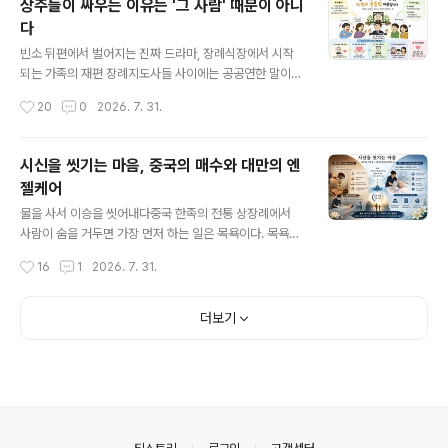
상주들이 싸우는 이유는 '그 사람' 때문이 아니
동생에게 부고를 전했다. 장례 일정도 빠짐없이 알렸다. 하
다
지만 삼일장 내내, 발인까지 동생은 끝내 오지 않았다. 발인
글 내용
을 하루 앞둔 저녁, 빈소에는 어머니와 친척들이 모여 있었
빈소 뒤편에서 벌어지는 진짜 드라마, 장례식장에서 시작
다. 고모와 외삼촌, 사촌들까지 자리를 채웠다. 상복을 입은
되는 가족의 재편 장례지도사들 사이에는 공공연한 말이
어머니는 영정 앞에서 넋을 놓고 앉아 있었다. 한참 조문객
하나 있다. "고인을 모시는 일보다 남은 가족을 모시는 일
작성시간
20
0
2026. 7. 31.
이 ..
이 더 어렵다." 처음 들으면 조금 냉정하게 들릴 수도 있다.
하지만 빈소 상담실에서 하루만 지켜보면 금세 고개를 끄
덕이게 된다. 장례식장에서 가장 큰 목소리가 나오는 순간
시신을 씻기는 마음, 중국의 매수와 대만의 엔
은 의외로 고인을 어디에 모실지 결정할 때가 아니다. 누가
젤케어
상주 완장을 찰 것인지, 부고를 누구 이름으로 낼 것인지,
글 내용
영정사진은 어떤 것으로 할 것인지처럼 겉으로 보기에는
물을 사서 이승을 씻어내다중국 한족의 전통 상장례에서
사소한 문제에서 분위기가 순식간에 얼어붙는다. "형이 왜
사람이 숨을 거두면 가장 먼저 하는 일은 목욕이다. 목욕을
상주야?", "평생 부모님은 내가 모셨는데?", "이제 와서 효
마치고 나서야 입관 절차인 소렴과 대렴으로 넘어간다. 임
작성시간
16
1
2026. 7. 31.
자인 척하지 마." 슬픔으로 가득해야 할 빈소가 순식간에 오
종이후 가족이 직접 몸을 씻기고 옷을 갈아입히는데, 이는
래된 감정들이 터져 나오는..
고인에게 해주는 마지막 몸단장이자 첫 번째 화장이다. 흥
미로운 점은 이 옷차림에 담긴 상징이다. 수의를 앞뒤로 뒤
더보기
집어 입히거나 겹수를 홀수와 짝수로 달리하는 것을 '반
식'이라 부르는데, 이는 혼이 이승에 미련을 두고 머물지 못
하게 하려는 장치이자 삶과 죽음, 음과 양이 뒤바뀌는 인생
의 마지막 환복 의식이다. 그리고 이 목욕 의식에서 가장 독
특한 부분은 물 자체를 다루는 방식이다. 시신을 씻기는 물
은 대개 사서 쓰는 것이 관례였고, 이를 매수라 불렀다. 매
의안내