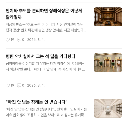
이 등장한 것일까. 결론부터 말하면 대부분의 '무빈소 장
에 따라 부족..
례'는 새로운 장례가 아니다. 오래전부터 존재해 온 가족장
안치와 추모를 분리하면 장례식장은 어떻게
을 다른 이름으로 부르고 있는 경우가 대부분이다. 전통적
달라질까
으로 장례는 참여 범위를 기준으로 구분했다. 많은 조문객
글 내용
이 참석하는 일반장, 가족과 가까운 친지만 함께하는 가족
지금의 빈소는 '추모 공간'이 아니라 '시신 안치실에 딸린
장, 사회장이나 단체장처럼 주최 주체가 다른 장례가 그것
접객 공간' 빈소 뒤편에 놓인 냉장 안치실. 지금 대한민국
이다. 장례의 성격은 누가 고인을 배웅하는가에 따라 나뉘
장례식장을 설계하는 가장 근본적인 전제는 바로 이것이
작성시간
19
0
2026. 8. 4.
었다. 최근 들어 등장한 '..
다. 조문객이 절을 하고 밥을 먹는 공간 바로 옆, 혹은 아래
층에 시신이 있다는 사실. 안치와 장례가 분리된다면, 이 전
제 자체가 사라진다. 그렇다면 남은 장례식장은 어떤 모습
병원 안치실에서 그는 석 달을 기다렸다
이어야 할까. 지금의 빈소는 왜 이런 모습인가 현재 병원 장
글 내용
공영장례를 이야기할 때 우리는 대개 장례식이 '치러졌는
례식장 구조를 보면 답이 나온다. 상당수가 지하나 건물 외
지 아닌지'만 본다. 그런데 그 앞 단계, 즉 시신이 어디에서
진 곳, 후문 근처에 배치돼 있다. 위생 관리, 부패 방지, 감염
얼마나 오래 머무는지는 잘 이야기되지 않는다. 연고자가
우려 때문에 접근을 통제해야 하는 시설이 함께 있으니 당
없거나 연고자가 인수를 거부한 시신은 곧바로 땅에 묻히
연한 배치다. 안치실 출입을 제한하는 것도 결국 시신 위생·
작성시간
19
0
2026. 8. 4.
거나 화장되지 않는다. 법이 정한 절차에 따라 일정 기간 공
안전 관리를 위한 규칙이다. 즉 지금의 빈소는 '추모 공
고를 내고, 혹시 나타날지 모를 가족을 찾거나 지자체의 행
간'이 아니라 ..
정적 승인을 기다려야 한다. 문제는 이 기간 동안 시신이 머
"마진 안 남는 장례는 안 받습니다"
무를 곳이다. 현재 한국에는 장기 보관을 전제로 설계된 전
글 내용
문 공공안치시설이 없다. 시신이 머물 수 있는 곳은 장례식
"마진 안 남는 장례는 안 받습니다"... 안치실이 인질이 되는
장 안치실(병원 부속인 경우 흔히 '영안실'로 불린다)과 화
이유 빈소 없이 조용히 고인을 보내드리고 싶다는 유가족
장장 내 화장대기용 안치실, 이렇게 두 곳뿐인데 어느 하나
의 요청 앞에서, 정작 병원 장례식장의 반응은 싸늘하다.
도 몇 달 단위의 장기 체류를 염두에 두고 만들어지지 않았
"빈소를 쓰셔야 안치실을 내드릴 수 있습니다." 법 어디에