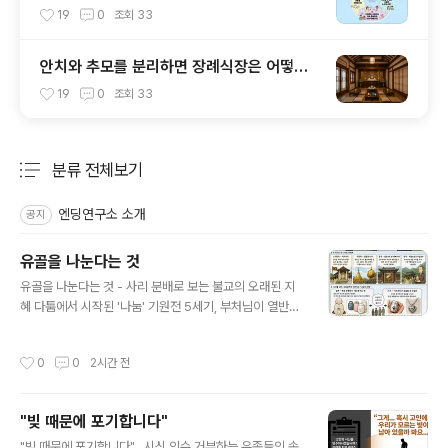
19
0
조회
33
안치와 추모를 분리하면 장례식장은 어떻게
달라질까
19
0
조회
33
분류 전체보기
주요 글 목록
엔딩연구소 소개
공지
유골을 나눈다는 것
글 내용
유골을 나눈다는 것 - 사리 분배로 보는 불교의 오래된 지
혜 다툼에서 시작된 '나눔' 기원전 5세기, 부처님이 열반에
들자 여덟 나라의 왕들이 사리(舍利)를 서로 차지하겠다며
대립했다. 자칫 전쟁으로 번질 뻔한 이 갈등을 잠재운 것은
작성시간
0
0
2시간 전
한 수행자의 중재였다. 그는 사리를 여덟 나라에 공평하게
나누자고 제안했고, 각 나라는 자신의 몫을 가지고 돌아가
탑을 하나씩 세워 봉안했다. 이렇게 세워진 여덟 개의 탑을
"빚 때문에 포기합니다"
'근본8탑(根本八塔)'이라 부른다. 불교사에서 최초로 세
글 내용
워진 불탑들이다. 흥미로운 점은, 그날의 중재가 단순히 갈
"빚 때문에 포기합니다"…시신 인수 거부하는 유족들의 속