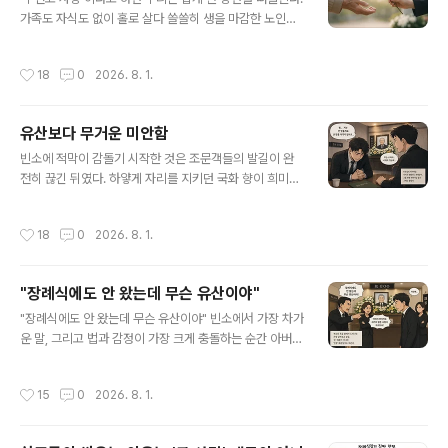
쓰고 남는 조의금은 특별한 사정이 없는 한 상속인들이 각
가족도 자식도 없이 홀로 살다 쓸쓸히 생을 마감한 노인의
자의 상속분에 따라 나눠 가지는 것으로 봐야 한다고 판시
모습이다. 그러나 현실은 우리의 상식을 정면으로 뒤집는
했다. 서울가정법원 2010년 판결은 이 원칙을 더 구체적
다. 올해 3월까지 용인특례시에서 치러진 공영장례 72건
작성시간
18
0
2026. 8. 1.
으로 풀어냈다..
가운데 54건은 가족이나 법적 연고자가 있었다. 전국적으
로도 공영장례의 약 75%는 연고자가 없어서가 아니라, 가
족이 시신 인수를 거부하거나 포기한 경우다. 법은 이를 모
유산보다 무거운 미안함
두 '무연고 사망'으로 분류하지만, 이 숫자가 말하는 것은
글 내용
가족의 부재가 아니다. 가족이 있어도 마지막을 함께하지
빈소에 적막이 감돌기 시작한 것은 조문객들의 발길이 완
못하는 사회의 모습이다. 여기서 쉽게 "가족이 너무 각박해
전히 끊긴 뒤였다. 하얗게 자리를 지키던 국화 향이 희미해
졌다"고 단정하는 것은 문제의 본질을 놓치는 일이다. 마지
지고, 장례식장 입구의 영정 표지판이 내려지자 며칠간 북
막 순간의 외면은 대개 그날 갑자기 시작되지 않는다. 오랜
적이던 공간은 거짓말처럼 차갑고 고요해졌다. 형은 먼지
작성시간
18
0
2026. 8. 1.
세월 이어진 갈등과 단절,..
가 뽀얗게 앉은 종이컵을 만지작거리며 조심스럽게 입을
열었다. "이제… 상속 문제도 정리해야지." 동생은 한참 동
안 말이 없었다. 식어버린 종이컵을 지그시 쥐어짜며 형의
"장례식에도 안 왔는데 무슨 유산이야"
시선을 피할 뿐이었다. 긴 침묵 끝에 새어 나온 동생의 목소
글 내용
리는 낮게 떨리고 있었다. "형… 저는 안 받을게요. 형이 다
"장례식에도 안 왔는데 무슨 유산이야" 빈소에서 가장 차가
가져요." "무슨 소리냐. 너에게도 정당한 몫이 있는데."
운 말, 그리고 법과 감정이 가장 크게 충돌하는 순간 아버지
"난… 받을 자격이 없어요." 끝내 형의 눈을 바라보지 못하
가 병원에 누워 계신 지 3년이 넘었다. 큰형은 그 3년 동안
는 동생의 한마디에, 장례 내내 꾹 참아왔던 형의 눈시울이
매주 병원을 오갔다. 막내는 달랐다. 명절에나 얼굴을 비칠
작성시간
15
0
2026. 8. 1.
붉게 젖어 들었다. 장례..
뿐, 평소에는 연락조차 뜸했다. 그래도 큰형은 몇 번이고 동
생에게 아버지의 상태를 전했다. "한번 다녀가라"는 말도
여러 번 했다. 그리고 아버지가 돌아가셨다. 큰형은 곧바로