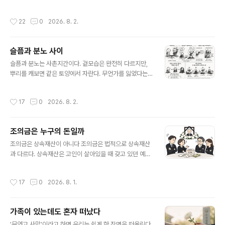
이나 좀 더 다니고 싶은데." 짧은 한마디였지만, 그 안에는
은 심폐소생술을 시작했다. 사후경직이 이미 시작된 몸에.
이 제도의 본질이 담겨 있었다. 그 사람이 지금 가장 소중하
이것은 잔인한 장면이 아니다. 합법적인 절차다.119 구급
작성시간
22
0
2026. 8. 2.
게 생각하는 일상을..
대원은 사망을 선고할 수 없다. 「의료법」 제17조는 사망진
단서 발급 권한을 의사에게만 부여한다. 구급대원이 현장
에서 아무리 봐도 명백한 사망이라 판단해도, 법적으로 그
슬픔과 분노 사이
사람은 아직 죽지 않았다. 그러니 CPR을 해야 한다. 하지
글 내용
않으면 직무유기다. 의사가 올 때까지, 혹은 병원에 도착할
슬픔과 분노는 사촌지간이다. 겉모습은 완전히 다르지만,
때까지, 망자의 몸은 계속 압박된다. 야간이면 검안의가 오
뿌리를 캐보면 같은 토양에서 자란다. 무언가를 잃었다는
는 데 몇 시간이 걸린다. 농어촌이면 더 걸린다. 그 사이 장
감각, 혹은 잃을 위기에 처했다는 감각. 그 상실 앞에서 마
례 절차는 시작할 수 없다. 법적으로 사망이 확정되지 않았
음이 두 갈래 길 중 하나를 고른다. 원인을 나에게 돌리면
작성시간
17
0
2026. 8. 2.
으니까.그렇다면 연..
슬픔이 되고, 타인이나 세상에 돌리면 분노가 된다. 왜 마음
은 분노를 더 좋아하는가 슬픔은 무력하다. 슬픔 앞에서 사
람은 아무것도 할 수 없다. 그저 상실을 견디고, 그 무게를
조의금은 누구의 돈일까
고스란히 느끼는 수밖에 없다. 반면 분노는 힘이 세다. 분노
글 내용
는 몸에 에너지를 불어넣고, 무언가를 할 수 있다는 착각(혹
조의금은 상속재산이 아니다 조의금은 법적으로 상속재산
은 진짜 가능성)을 준다. 소리를 지르든, 관계를 끊든, 상황
과 다르다. 상속재산은 고인이 살아있을 때 갖고 있던 예금,
을 바꾸든, 분노는 행동으로 이어질 출구가 있다. 그래서 사
부동산, 주식 같은 재산이다. 조의금은 고인이 세상을 떠난
람의 마음은 종종 슬픔을 견디는 대신 분노로 도망친다. 이
뒤에 조문객이 유가족을 위로하려고 건네는 돈이다. 생기
작성시간
17
0
2026. 8. 1.
건 나약함이..
는 시점도 다르고 받는 주체도 다르기 때문에, 애초에 상속
의 대상이 아니다. 법원의 기본 원칙 - "장례비에 먼저 쓰라
고 준 돈" 그럼 조의금은 누구 것일까. 법원은 이미 오래전
가족이 있는데도 혼자 떠났다
부터 명확한 기준을 갖고 있다. 대법원 1992. 8. 18. 선고
글 내용
92다2998 판결이 그 출발점이다. 이 판결은 장례비용을
'무연고 사망'이라고 하면 우리는 쉽게 한 장면을 떠올린다.