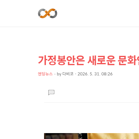
가정봉안은 새로운 문화
상
본
문
세
제
엔딩뉴스
by
다비코
2026. 5. 31. 08:26
컨
본
목
텐
문
댓
츠
글
달
기