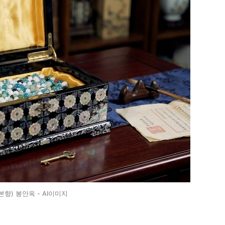
향) 봉안옥 - AI이미지