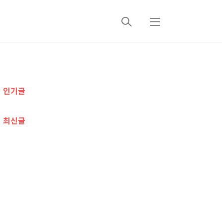
검
메
색
뉴
추
인기글
가
정
최신글
보