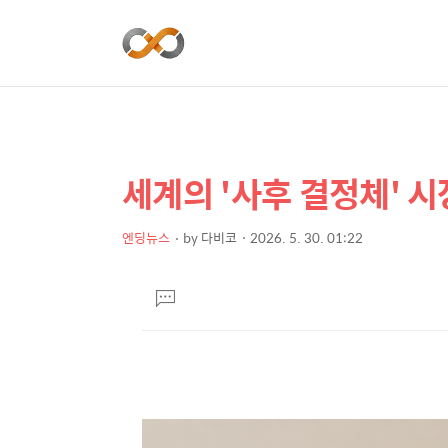
세계의 '사후 결정체' 시
상
본
문
세
제
엔딩뉴스
by
다비코
2026. 5. 30. 01:22
컨
본
목
텐
문
댓
츠
글
달
기