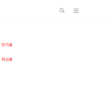
검
메
색
뉴
추
인기글
가
정
최신글
보