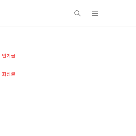
검
메
색
뉴
추
인기글
가
정
최신글
보