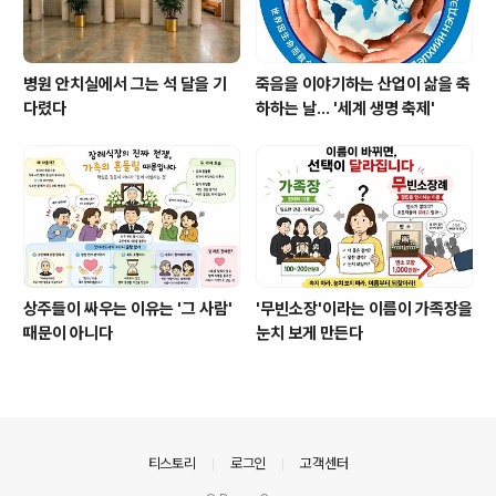
병원 안치실에서 그는 석 달을 기
죽음을 이야기하는 산업이 삶을 축
다렸다
하하는 날… '세계 생명 축제'
상주들이 싸우는 이유는 '그 사람'
'무빈소장'이라는 이름이 가족장을
때문이 아니다
눈치 보게 만든다
의안내
티스토리
로그인
고객센터