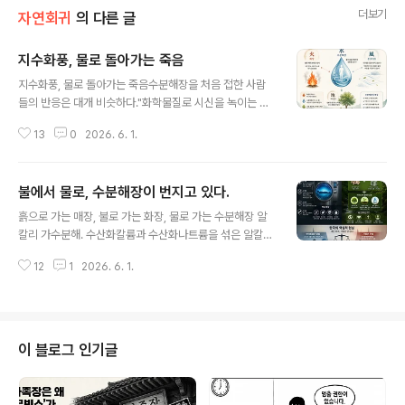
더보기
자연회귀
의 다른 글
지수화풍, 물로 돌아가는 죽음
글 내용
지수화풍, 물로 돌아가는 죽음수분해장을 처음 접한 사람
들의 반응은 대개 비슷하다."화학물질로 시신을 녹이는 거
아니야?"틀린 말은 아니다. 알칼리 용액을 쓰고, 열과 압력
13
0
2026. 6. 1.
을 가한다. 화학적 과정이 맞다. 그런데 그 반응이 나오는
순간, 한 가지를 잊는다. 땅에 묻혀도 몸은 분해된다. 화장
도 고온의 화학 반응이다. 죽은 몸이 자연으로 돌아가는 모
불에서 물로, 수분해장이 번지고 있다.
든 방식은, 따지고 보면 분해다. 문제는 어떻게 분해되느냐
글 내용
다.동양 철학은 오래전부터 인간의 몸을 네 가지 원소의 임
흙으로 가는 매장, 불로 가는 화장, 물로 가는 수분해장 알
시 결합으로 봤다. 지(地), 수(水), 화(火), 풍(風). 땅, 물,
칼리 가수분해. 수산화칼륨과 수산화나트륨을 섞은 알칼리
불, 바람. 태어난다는 것은 이 네 가지가 모이는 것이고, 죽
용액에 시신을 넣고 열과 압력을 가하면, 4~16시간 만에
는다는 것은 다시 흩어지는 것이다. 장례는 그 흩어짐을 돕
12
1
2026. 6. 1.
연부조직이 완전히 분해된다. 남는 것은 두 가지다. 뼈. 그
는 행위다.그 관점에서 수분해장을 다시 보면, 인상이 달라
리고 물.그 물이 흥미롭다. DNA까지 지운다처리 후 발생
진다..
하는 처리수(정확히는 '하이드롤라이제이트'라고 부른다)
에는 DNA가 존재하지 않는다. 북미화장협회는 공식 문서
에 이렇게 적고 있다. "처리가 완료된 후 조직도, DNA도
이 블로그 인기글
남지 않는다."왜 그런가. pH 13~14의 극강 알칼리 환경에
서 단백질의 펩타이드 결합이 끊어지고, 지방은 비누화되
며, DNA는 당과 뉴클레오타이드로 완전히 분해된다. 고온