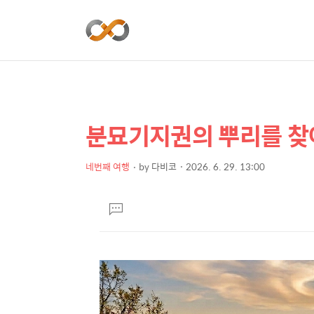
분묘기지권의 뿌리를 찾
상
본
문
세
제
네번째 여행
by
다비코
2026. 6. 29. 13:00
컨
본
목
텐
문
댓
츠
글
달
기