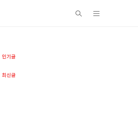
검
메
색
뉴
추
인기글
가
정
최신글
보