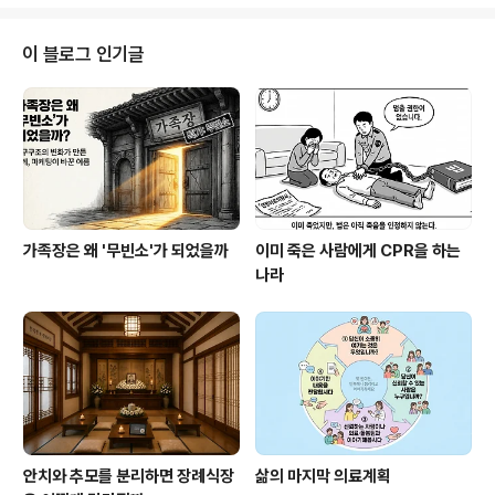
요, 할아버지?" "잘 지내고 있지. 바둑도 두고, 친구들이랑
얘기도 하면서. 너도 건강 잘 챙기렴."실제로 일어난 일이
다. 텐진에 사는 장밍이라는 청년이 링위(靈遇)라는 앱에
이 블로그 인기글
할아버지의 사진과 음성 녹음, 기본 정보를 올리자, AI가 할
아버지의 목소리와 얼굴을 재현했다. 방언까지 구현됐다.
산업이 됐다중국의 '디지털 휴먼' 시장은 2024년 약 41억
위안, 우리 돈으로 8천억 원 규모였다. 전년 대비 85% 성
장이..
가족장은 왜 '무빈소'가 되었을까
이미 죽은 사람에게 CPR을 하는
나라
안치와 추모를 분리하면 장례식장
삶의 마지막 의료계획