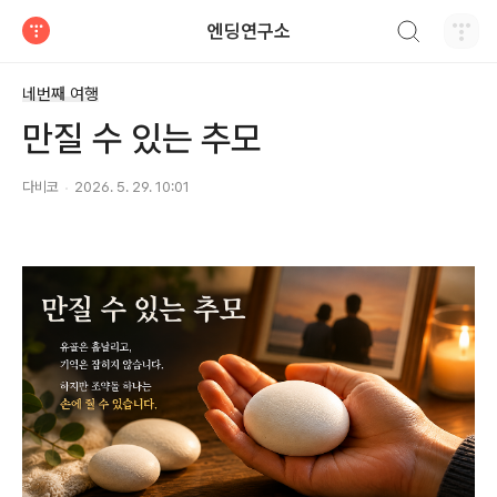
검색하기
엔딩연구소
티스토리
네번째 여행
만질 수 있는 추모
다비코
2026. 5. 29. 10:01