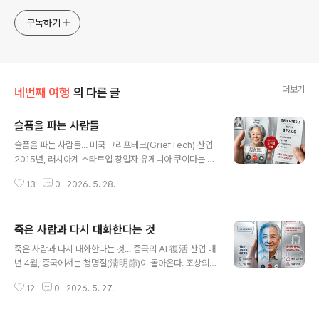
구독하기
더보기
네번째 여행
의 다른 글
슬픔을 파는 사람들
글 내용
슬픔을 파는 사람들... 미국 그리프테크(GriefTech) 산업
2015년, 러시아계 스타트업 창업자 유게니아 쿠이다는 친
한 친구를 잃었다. 그는 친구의 문자 메시지를 모두 모아 챗
13
0
2026. 5. 28.
봇을 훈련시켰다. 친구의 말투로 대화하는 AI였다. 처음에
는 혼자 쓰려고 만들었지만, 주변에 공유했더니 반응이 예
상을 넘었다. 그것이 Replika의 시작이다.미국 그리프테
죽은 사람과 다시 대화한다는 것
크는 대부분 이런 식으로 시작됐다. 창업자 자신의 상실. 그
글 내용
경험을 제품으로 바꾸는 과정. 중국이 청명절이라는 집단
죽은 사람과 다시 대화한다는 것... 중국의 AI 復活 산업 매
적 문화 위에서 AI 부활 산업을 키운 것과 달리, 미국은 개
년 4월, 중국에서는 청명절(淸明節)이 돌아온다. 조상의
인의 슬픔이 스타트업의 씨앗이 됐다. 서비스의 지형지금
묘를 찾아 청소하고 제물을 올리는 날. 올해 이 명절 풍경에
미국에서 운영되는 그리프테크 서비스는 방식에 따라 크게
12
0
2026. 5. 27.
새로운 장면이 하나 더 끼어들었다. 스마트폰 화면 속에서
나뉜다.생전 인터뷰형. StoryFile은 살아있는 사람이 수백
돌아가신 할아버지가 말을 건네는 장면이다."거기는 어때
개의 질..