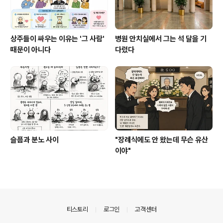
상주들이 싸우는 이유는 '그 사람'
병원 안치실에서 그는 석 달을 기
때문이 아니다
다렸다
슬픔과 분노 사이
"장례식에도 안 왔는데 무슨 유산
이야"
의안내
티스토리
로그인
고객센터