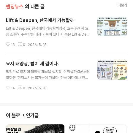
더보기
엔딩뉴스
의 다른 글
Lift & Deepen, 한국에서 가능할까
글 내용
Lift & Deepen, 한국에서 가능할까영국, 호주 등에서 요
즘 조용히 주목받는 매장 기술이 있다. 이름은 Lift & Dee
pen. 기존 무덤을 더 깊게 파서 원래 유골을 아래에 다시
13
0
2026. 5. 18.
모시고, 그 위 공간에 새로운 매장을 허용하는 방식이다. 묘
지 부족 문제를 새 땅 없이 해결하는 수직적 재활용이다.아
이디어를 처음 들으면 불편할 수 있다. 하지만 영국에서는
묘지 태양광, 법이 세 겹이다.
시티 오브 런던 묘지, 하이게이트 묘지처럼 역사 깊은 곳들
글 내용
이 이미 특별법 아래 시범 운영을 시작했고, 의회 차원의 논
법적으로 묘지에 태양광 패널을 설치할 수 있을까결론부터
의도 진행 중이다. 공간이 줄어드는 건 영국만의 문제가 아
말하면, 현재로서는 불가능에 가깝다. 전국 어디에나 있는
니다. 한국도 묘지 포화 문제는 이미 현실이다.그렇다면 한
묘지, 낮에는 아무도 찾지 않는 공간, 햇볕이 잘 드는 언덕
국에서 Lift & Deepen을 실시하면 어떤 법에 걸릴까. 답
14
0
2026. 5. 18.
배기. 유휴 부지에 태양광을 올리면 탄소중립에도 기여하
부터 말하면, 장사법 하나다. 여러 법이 겹쳐 있던 묘..
고 묘지 관리 비용도 충당할 수 있지 않을까. 해외에서도 비
슷한 시도가 있었다는 이야기를 들으면 솔깃해진다.그런데
실제로 법을 들여다보면 막히는 지점이 한두 곳이 아니다.
그것도 행정지도 수준의 규제가 아니라 형사처벌까지 걸려
이 블로그 인기글
있는 조항들이다. 하나씩 짚어보자. 첫 번째 벽, 장사법 묘
지에 뭔가를 설치하려면 가장 먼저 장사 등에 관한 법률을
통과해야 한다. 이 법의 시행령은 분묘 1기당 설치할 수 있