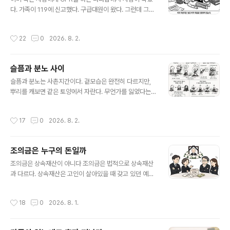
의견을 물었지만 돌아온 대답은 의외로 단순했다. "목욕탕
다. 가족이 119에 신고했다. 구급대원이 왔다. 그런데 그들
이나 좀 더 다니고 싶은데." 짧은 한마디였지만, 그 안에는
은 심폐소생술을 시작했다. 사후경직이 이미 시작된 몸에.
이 제도의 본질이 담겨 있었다. 그 사람이 지금 가장 소중하
이것은 잔인한 장면이 아니다. 합법적인 절차다.119 구급
작성시간
22
0
2026. 8. 2.
게 생각하는 일상을..
대원은 사망을 선고할 수 없다. 「의료법」 제17조는 사망진
단서 발급 권한을 의사에게만 부여한다. 구급대원이 현장
에서 아무리 봐도 명백한 사망이라 판단해도, 법적으로 그
슬픔과 분노 사이
사람은 아직 죽지 않았다. 그러니 CPR을 해야 한다. 하지
글 내용
않으면 직무유기다. 의사가 올 때까지, 혹은 병원에 도착할
슬픔과 분노는 사촌지간이다. 겉모습은 완전히 다르지만,
때까지, 망자의 몸은 계속 압박된다. 야간이면 검안의가 오
뿌리를 캐보면 같은 토양에서 자란다. 무언가를 잃었다는
는 데 몇 시간이 걸린다. 농어촌이면 더 걸린다. 그 사이 장
감각, 혹은 잃을 위기에 처했다는 감각. 그 상실 앞에서 마
례 절차는 시작할 수 없다. 법적으로 사망이 확정되지 않았
음이 두 갈래 길 중 하나를 고른다. 원인을 나에게 돌리면
작성시간
17
0
2026. 8. 2.
으니까.그렇다면 연..
슬픔이 되고, 타인이나 세상에 돌리면 분노가 된다. 왜 마음
은 분노를 더 좋아하는가 슬픔은 무력하다. 슬픔 앞에서 사
람은 아무것도 할 수 없다. 그저 상실을 견디고, 그 무게를
조의금은 누구의 돈일까
고스란히 느끼는 수밖에 없다. 반면 분노는 힘이 세다. 분노
글 내용
는 몸에 에너지를 불어넣고, 무언가를 할 수 있다는 착각(혹
조의금은 상속재산이 아니다 조의금은 법적으로 상속재산
은 진짜 가능성)을 준다. 소리를 지르든, 관계를 끊든, 상황
과 다르다. 상속재산은 고인이 살아있을 때 갖고 있던 예금,
을 바꾸든, 분노는 행동으로 이어질 출구가 있다. 그래서 사
부동산, 주식 같은 재산이다. 조의금은 고인이 세상을 떠난
람의 마음은 종종 슬픔을 견디는 대신 분노로 도망친다. 이
뒤에 조문객이 유가족을 위로하려고 건네는 돈이다. 생기
작성시간
18
0
2026. 8. 1.
건 나약함이..
는 시점도 다르고 받는 주체도 다르기 때문에, 애초에 상속
의 대상이 아니다. 법원의 기본 원칙 - "장례비에 먼저 쓰라
고 준 돈" 그럼 조의금은 누구 것일까. 법원은 이미 오래전