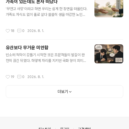
가족이 있는데도 혼자 떠났다
부터 명확한 기준을 갖고 있다. 대법원 1992. 8. 18. 선고
글 내용
92다2998 판결이 그 출발점이다. 이 판결은 장례비용을
'무연고 사망'이라고 하면 우리는 쉽게 한 장면을 떠올린다.
쓰고 남는 조의금은 특별한 사정이 없는 한 상속인들이 각
가족도 자식도 없이 홀로 살다 쓸쓸히 생을 마감한 노인의
자의 상속분에 따라 나눠 가지는 것으로 봐야 한다고 판시
모습이다. 그러나 현실은 우리의 상식을 정면으로 뒤집는
했다. 서울가정법원 2010년 판결은 이 원칙을 더 구체적
다. 올해 3월까지 용인특례시에서 치러진 공영장례 72건
작성시간
18
0
2026. 8. 1.
으로 풀어냈다..
가운데 54건은 가족이나 법적 연고자가 있었다. 전국적으
로도 공영장례의 약 75%는 연고자가 없어서가 아니라, 가
족이 시신 인수를 거부하거나 포기한 경우다. 법은 이를 모
유산보다 무거운 미안함
두 '무연고 사망'으로 분류하지만, 이 숫자가 말하는 것은
글 내용
가족의 부재가 아니다. 가족이 있어도 마지막을 함께하지
빈소에 적막이 감돌기 시작한 것은 조문객들의 발길이 완
못하는 사회의 모습이다. 여기서 쉽게 "가족이 너무 각박해
전히 끊긴 뒤였다. 하얗게 자리를 지키던 국화 향이 희미해
졌다"고 단정하는 것은 문제의 본질을 놓치는 일이다. 마지
지고, 장례식장 입구의 영정 표지판이 내려지자 며칠간 북
막 순간의 외면은 대개 그날 갑자기 시작되지 않는다. 오랜
적이던 공간은 거짓말처럼 차갑고 고요해졌다. 형은 먼지
작성시간
19
0
2026. 8. 1.
세월 이어진 갈등과 단절,..
가 뽀얗게 앉은 종이컵을 만지작거리며 조심스럽게 입을
열었다. "이제… 상속 문제도 정리해야지." 동생은 한참 동
안 말이 없었다. 식어버린 종이컵을 지그시 쥐어짜며 형의
더보기
시선을 피할 뿐이었다. 긴 침묵 끝에 새어 나온 동생의 목소
리는 낮게 떨리고 있었다. "형… 저는 안 받을게요. 형이 다
가져요." "무슨 소리냐. 너에게도 정당한 몫이 있는데."
"난… 받을 자격이 없어요." 끝내 형의 눈을 바라보지 못하
는 동생의 한마디에, 장례 내내 꾹 참아왔던 형의 눈시울이
붉게 젖어 들었다. 장례..
의안내