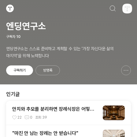
검색하기
티스토리
엔딩연구소
구독자
10
엔딩연구소는 스스로 준비하고 계획할 수 있는 '가장 자신다운 삶의
마지막'을 위해 노력합니다
구독하기
방명록
신고하기 레이어
열기
인기글
안치와 추모를 분리하면 장례식장은 어떻게
달라질까
22
0
조회
39
"마진 안 남는 장례는 안 받습니다"