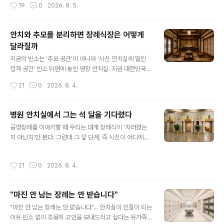
작성시간
19
0
2026. 8. 5.
조금만 들여다보면 의문이 생긴다. 정말 새로운 장례 방식
람의 선택을 바꾼다. 같은 장례라도 어떤 이름을 붙이느냐
이 등장한 것일까. 결론부터 말하면 대부분의 '무빈소 장
에 따라 부족..
례'는 새로운 장례가 아니다. 오래전부터 존재해 온 가족장
안치와 추모를 분리하면 장례식장은 어떻게
을 다른 이름으로 부르고 있는 경우가 대부분이다. 전통적
달라질까
으로 장례는 참여 범위를 기준으로 구분했다. 많은 조문객
글 내용
이 참석하는 일반장, 가족과 가까운 친지만 함께하는 가족
지금의 빈소는 '추모 공간'이 아니라 '시신 안치실에 딸린
장, 사회장이나 단체장처럼 주최 주체가 다른 장례가 그것
접객 공간' 빈소 뒤편에 놓인 냉장 안치실. 지금 대한민국
이다. 장례의 성격은 누가 고인을 배웅하는가에 따라 나뉘
장례식장을 설계하는 가장 근본적인 전제는 바로 이것이
작성시간
21
0
2026. 8. 4.
었다. 최근 들어 등장한 '..
다. 조문객이 절을 하고 밥을 먹는 공간 바로 옆, 혹은 아래
층에 시신이 있다는 사실. 안치와 장례가 분리된다면, 이 전
제 자체가 사라진다. 그렇다면 남은 장례식장은 어떤 모습
병원 안치실에서 그는 석 달을 기다렸다
이어야 할까. 지금의 빈소는 왜 이런 모습인가 현재 병원 장
글 내용
공영장례를 이야기할 때 우리는 대개 장례식이 '치러졌는
례식장 구조를 보면 답이 나온다. 상당수가 지하나 건물 외
지 아닌지'만 본다. 그런데 그 앞 단계, 즉 시신이 어디에서
진 곳, 후문 근처에 배치돼 있다. 위생 관리, 부패 방지, 감염
얼마나 오래 머무는지는 잘 이야기되지 않는다. 연고자가
우려 때문에 접근을 통제해야 하는 시설이 함께 있으니 당
없거나 연고자가 인수를 거부한 시신은 곧바로 땅에 묻히
연한 배치다. 안치실 출입을 제한하는 것도 결국 시신 위생·
작성시간
21
0
2026. 8. 4.
거나 화장되지 않는다. 법이 정한 절차에 따라 일정 기간 공
안전 관리를 위한 규칙이다. 즉 지금의 빈소는 '추모 공
고를 내고, 혹시 나타날지 모를 가족을 찾거나 지자체의 행
간'이 아니라 ..
정적 승인을 기다려야 한다. 문제는 이 기간 동안 시신이 머
"마진 안 남는 장례는 안 받습니다"
무를 곳이다. 현재 한국에는 장기 보관을 전제로 설계된 전
글 내용
문 공공안치시설이 없다. 시신이 머물 수 있는 곳은 장례식
"마진 안 남는 장례는 안 받습니다"... 안치실이 인질이 되는
장 안치실(병원 부속인 경우 흔히 '영안실'로 불린다)과 화
이유 빈소 없이 조용히 고인을 보내드리고 싶다는 유가족