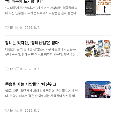
"빚 때문에 포기합니다"
'근본8탑(根本八塔)'이라 부른다. 불교사에서 최초로 세
글 내용
워진 불탑들이다. 흥미로운 점은, 그날의 중재가 단순히 갈
"빚 때문에 포기합니다"…시신 인수 거부하는 유족들의 속
등을 봉합하는 임시방편이 아니었다는 사실이다. "유골은
내 시신 인수를 거부하는 유족에게 사람들은 흔히 묻는다.
반드시 한곳에 온전히 모아야 한다"는 사고방식과, "나누어
"그렇게까지 해야 했어?" 하지만 정작 유족의 대답은 복잡
도 그 신성함은 조금도 줄어들지 않는다"는 사고방식은 근
하지 않다. "고인에게 빚이 있을까 봐서요." 부모든 형제든,
작성시간
15
0
2026. 8. 7.
본적으로 다른 세계관이..
평소에 얼마나 가까웠든 상관없다. 죽은 사람 앞으로 어떤
빚이 남아 있는지 알 수 없는 상황에서 시신을 인수하고 장
례를 치르는 순간, 혹시라도 그 빚까지 책임져야 하는 것은
장례는 있지만, ‘장례산업’은 없다
아닌지 걱정하게 된다. 이 두려움이 시신 인수를 포기하게
글 내용
만드는 가장 직접적인 이유다. "법적으로 괜찮습니다"라는
대한민국은 왜 장례를 산업으로 키우지 못했나 사람은 누
말이 두렵다 법률적으로는 장례를 치르거나 장례비를 지출
구나 죽는다. 장례는 단 하루도 멈추지 않는다. 매년 수십만
했다는 이유만으로 고인의 빚을 무조건 상속받는 것은 아
건의 장례가 치러지고, 수조 원 규모의 시장이 움직인다. 그
니다. 상속에는 별도의 법적 기준과 절차가 있다. 문제는 유
럼에도 대한민국은 아직 장례를 하나의 독립된 산업으로
작성시간
19
0
2026. 8. 6.
족 입장에서 그 설명이 충..
바라보지 않는다. 장례는 존재하고 장례를 하는 기업도 존
재하지만, 장례를 하나의 산업으로 육성하겠다는 국가의
인식과 정책은 존재하지 않는다. 이것이 한국 장례문화가
죽음을 파는 사람들의 '패션위크'
수십 년째 제자리걸음을 해 온 가장 근본적인 이유다. 한국
글 내용
장례의 가장 큰 문제는 장례를 담당하는 핵심 주체들이 하
볼로냐에서 열린 세계 최대 장례 박람회 관이 줄지어 서 있
나의 산업 생태계 안에서 움직이지 않는다는 점이다. 병원
다. 조명이 비추는 검은 관 앞에서는 사람들이 사진을 찍고,
장례식장은 의료기관의 부대사업으로 운영된다. 병원장례
옆 부스에서는 최신 화장로를 설명하는 프레젠테이션이 한
식장은 병원이 운영하는 의료기관 체계 안에 편입되어 있
창이다. 조금 더 걸어가니 유골함을 진열한 쇼케이스가 나
작성시간
16
0
2026. 8. 6.
으며, 운영과 수익 역시 병원 경영의 일부로 ..
오고, 그 맞은편에서는 장례식 실시간 중계 플랫폼을 시연