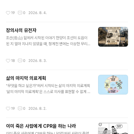
장장 내 화장대기용 안치실, 이렇게 두 곳뿐인데 어느 하나
의 요청 앞에서, 정작 병원 장례식장의 반응은 싸늘하다.
도 몇 달 단위의 장기 체류를 염두에 두고 만들어지지 않았
"빈소를 쓰셔야 안치실을 내드릴 수 있습니다." 법 어디에
작성시간
19
0
2026. 8. 4.
다. 장례식장 안치실은 ..
도 없는 이 조건은 어느새 관행이 되어 있다. 빈소 없는 장
례, 병원엔 '손해 보는 장사' 무빈소 장례가 저렴한 이유는
단순하다. 조문객을 받지 않으니 빈소 대여료가 없고, 식사·
장의사의 유전자
다과를 내지 않으니 접객 매출도 없다. 그런데 이 '없음'이
글 내용
유가족에게는 절약이지만, 병원 장례식장에게는 고스란히
조산(造山) 밑에서 시작된 이야기 한양이 조선의 도읍이
매출 손실이다. 장례식장 수익의 뼈대가 빈소 이용료와 조
된 지 얼마 지나지 않았을 때, 청계천 변에는 이상한 무리가
문객 식대인 구조에서, 안치실만 며칠 빌려주고 끝나는 손
살고 있었다. 바늘로 얼굴을 찔러 그 상처에 먹물을 새겨 넣
님은 반가울 리 없다. 그 결과가 지금 벌어지고 있는 일이
는 자자형을 받은 사람들, 갈 곳 없는 거지들, 무뢰배로 낙
작성시간
18
0
2026. 8. 3.
다. 상당수 병원..
인찍힌 이들이었다. 이들은 청계천에 쌓인 모래와 흙을 긁
어모아 인공 언덕 '조산'을 만들고, 그 아래 굴을 파서 패거
리를 이루어 살았다. 사회의 가장 낮은 자리에 있던 이 사람
삶의 마지막 의료계획
들에게 남은 선택지는 많지 않았다. 잔칫날과 명절마다 이
글 내용
곳저곳을 떠돌며 구걸을 했고, 때로는 뱀을 잡아 팔았다. 그
"무엇을 하고 싶은가"에서 시작되는 삶의 마지막 의료계획
리고 돈이 조금 모이면, 이들은 약속이나 한 듯 같은 업종에
'삶의 마지막 의료계획'은 스스로 의사를 표현할 수 없게 되
뛰어들었다. 바로 상여도가, 오늘날의 장의사였다. 왜 하필
었을 때를 대비해 어떤 치료를 받고, 어떤 삶을 이어가고 싶
장례였을까 이유는 단순하다. 시신을 다루는 일은 유교 사
은지를 미리 생각하고 주변 사람들과 나누는 과정이다. 그
작성시간
19
0
2026. 8. 2.
회에서 가장 ..
러나 이 제도의 핵심은 연명의료나 치료 항목을 미리 선택
하는 데 있지 않다. 가장 중요한 것은 '나는 무엇을 소중히
여기며 살아가고 싶은 사람인가'를 함께 이야기하는 데 있
이미 죽은 사람에게 CPR을 하는 나라
다. 한 어르신에게 처음 삶의 마지막 의료계획에 대해 설명
글 내용
한 적이 있다. 연명의료에 대한 생각이나 병원 치료에 대한
이미 죽은 사람에게 CPR을 하는 나라집에서 사람이 죽었