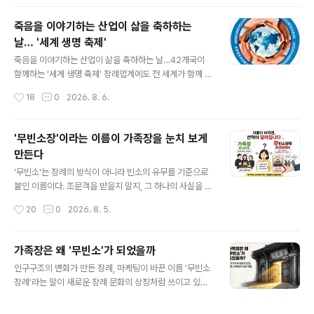
하는 스타트업이 투자자들과 명함을 주고받는다. 2년에 한
번 이탈리아 볼로냐에서 개최되는 TANEXPO. 65개국에
죽음을 이야기하는 산업이 삶을 축하하는
서 장례업 종사자 1만 4천여 명이 모이는 세계 최대 규모의
날… '세계 생명 축제'
장례 산업 박람회다. 관 제조업체부터 화장 설비 회사, 영구
글 내용
차 디자이너, 묘지 운영사까지 200여 개 기업이 최신 기술
죽음을 이야기하는 산업이 삶을 축하하는 날…42개국이
과 디자인을 경쟁하듯 선보인다. 패션업계에 밀라노 패션
함께하는 '세계 생명 축제' 장례업계에도 전 세계가 함께 기
위크가 있다면, 장례업계에는 TANEXPO가 있다. 흥미로
념하는 날이 있다. 이름은 '세계 생명 축제(Mundo Unido
작성시간
18
0
2026. 8. 6.
운 것은 이곳에서 가장 많이..
por la Vida, World United for Life)'. 죽음을 다루는
산업이지만, 이날만큼은 장례보다 삶을 이야기하고, 이별
보다 기억과 공동체를 기념한다. 장례 산업이 사회와 소통
'무빈소장'이라는 이름이 가족장을 눈치 보게
하는 방식도 달라질 수 있음을 보여주는 대표적인 글로벌
만든다
캠페인이다. 이 캠페인은 2012년 라틴아메리카 묘지장례
글 내용
협회연합(ALPAR)이 '라틴아메리카, 삶으로 하나 되다'라
'무빈소'는 장례의 방식이 아니라 빈소의 유무를 기준으로
는 이름으로 시작했다. 이듬해 '세계 생명 축제'로 이름을
붙인 이름이다. 조문객을 받을지 말지, 그 하나의 사실을 설
바꾸며 국제 캠페인으로 확대됐고, 이후 빠르게 성장했다.
명하는 말일 뿐이다. 그러나 그 이름은 실제보다 더 많은 것
작성시간
20
0
2026. 8. 5.
10여 년 만에 참여 국가는 42개국으로 늘어났고, 수백..
을 말하는 것처럼 들린다. '무(無)'라는 접두어는 '있어야
할 것이 없다'는 인상을 남기고, 빈소가 없는 장례를 마치
'무언가 빠진 장례'처럼 느끼게 만든다. 실제로는 조문객을
가족장은 왜 '무빈소'가 되었을까
받을 계획이 없는 가족이 자연스럽게 선택한 가족장일 뿐
글 내용
인구구조의 변화가 만든 장례, 마케팅이 바꾼 이름 '무빈소
인데, 이 이름 하나 때문에 부족한 선택처럼 느껴지고 눈치
장례'라는 말이 새로운 장례 문화의 상징처럼 쓰이고 있다.
가 보일 수 있다. 이름이 만드는 그 느낌에 속지 마라. 빈소
언론은 '무빈소 장례가 늘고 있다'고 보도하고, 장례업계는
의 유무는 결핍의 문제가 아니라 필요의 문제다. '무빈소 장
'무빈소 상품'을 앞세워 소비자를 만난다. 하지만 이 표현을
례'라는 이름이 가족장을 눈치 보게 만든다 용어 하나가 사