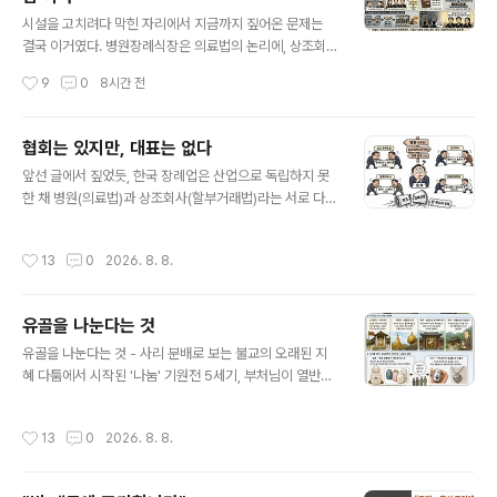
글 내용
스'가 하나로 묶여 있다. 병원에서 사망이 발생하면 시신은
시설을 고치려다 막힌 자리에서 지금까지 짚어온 문제는
곧바로 해당 병원 안치실로 이동한다. 이 순간 유족은 빈소
결국 이거였다. 병원장례식장은 의료법의 논리에, 상조회
를 어디에 차릴지, 누구에게 장례를 맡길지 결정하기도 전
사는 할부거래법의 논리에 갇혀 있고, 이 둘을 하나의 '장례
작성시간
9
0
8시간 전
에 특정 시설에 얽매이게 된다. 다른..
업'으로 묶어낼 통로가 지금 제도 안에는 없다. 문제는 이
통로를 새로 뚫으려 해도 막힌다는 데 있다. 병원의 의료법
종속을 풀려면 의료법을 건드려야 하고, 상조회사의 할부
협회는 있지만, 대표는 없다
거래법 종속을 풀려면 할부거래법을 건드려야 한다. 둘 다
글 내용
앞선 글에서 짚었듯, 한국 장례업은 산업으로 독립하지 못
오래된 법이고, 둘 다 각자의 소관 부처(보건복지부·공정거
한 채 병원(의료법)과 상조회사(할부거래법)라는 서로 다른
래위원회)가 이미 확고하게 자리 잡고 있다. 시설과 자본을
논리 안에 흩어져 있다. 그렇다면 이 흩어진 사업자들을 하
기준으로 산업을 재편하려는 시도는, 결국 서로 다른 두 개
나로 묶어줄 협회는 없을까. 있다. 그러나 여러 개. 쪼개진
의 거대한 법 체계와 정면으로 부딪혀야 끝나는 싸움이다.
작성시간
13
0
2026. 8. 8.
협회, 나누어진 조합 상조업계만 봐도 최소 두 개의 공제조
그래서 질문을 바꿔볼 필요가 있다. 시설이 아니라, 사람은
합과 두 개의 협회가 나란히 존재한다. 선수금 피해보상을
어떨까. 유일하게 파편을 가..
담당하는 공제조합이 둘로 나뉘어 있고, 업계를 대표한다
유골을 나눈다는 것
는 협회도 둘로 갈라져 있다. 업계에서는 이 구도를 대형 상
글 내용
조회사 두 곳을 중심으로 한 진영 다툼으로 부르기도 한다.
유골을 나눈다는 것 - 사리 분배로 보는 불교의 오래된 지
3대 상조회사 중 한 곳은 협회에는 가입했지만 조합에는
혜 다툼에서 시작된 '나눔' 기원전 5세기, 부처님이 열반에
출자하지 않은 상태다. 장례지도사 쪽도 사정이 비슷하다.
들자 여덟 나라의 왕들이 사리(舍利)를 서로 차지하겠다며
같은 직역을 대표한다는 협회가 최소 두 곳으로 나뉘어 각
대립했다. 자칫 전쟁으로 번질 뻔한 이 갈등을 잠재운 것은
작성시간
13
0
2026. 8. 8.
자 활동하고 있다. 하나로..
한 수행자의 중재였다. 그는 사리를 여덟 나라에 공평하게
나누자고 제안했고, 각 나라는 자신의 몫을 가지고 돌아가
탑을 하나씩 세워 봉안했다. 이렇게 세워진 여덟 개의 탑을