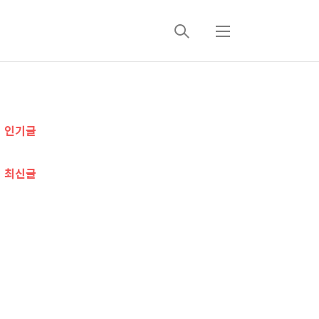
검
메
색
뉴
추
인기글
가
정
최신글
보