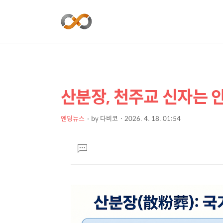
산분장, 천주교 신자는 
상
본
문
세
제
엔딩뉴스
by
다비코
2026. 4. 18. 01:54
컨
본
목
텐
문
댓
츠
글
달
기