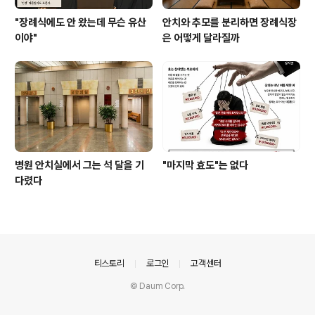
"장례식에도 안 왔는데 무슨 유산
안치와 추모를 분리하면 장례식장
이야"
은 어떻게 달라질까
병원 안치실에서 그는 석 달을 기
"마지막 효도"는 없다
다렸다
의안내
티스토리
로그인
고객센터
© Daum Corp.