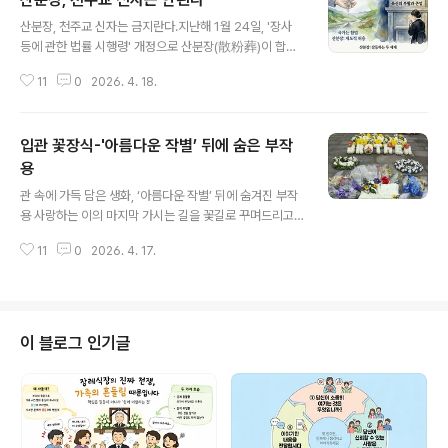
글 내용
산분장, 천주교 신자는 금지란다.지난해 1월 24일, '장사
등에 관한 법률 시행령' 개정으로 산분장(散粉葬)이 합법
화됐다. 화장한 유골을 곱게 분쇄해 지정된 장소에 뿌리는
11
0
2026. 4. 18.
방식이 이제 법적으로 가능해진 것이다. 정부는 이 방식의
이용률을 2027년까지 30%로 높이겠다는 계획까지 발표
했다. 봉안당 포화, 묘 관리 인력 부족, 1인 가구 증가 같은
입관 꽃장식-'아름다운 작별’ 뒤에 숨은 부작
현실 문제를 풀기 위한 선택이다. 그런데 566만 한국 천주
교 신자에게는 다른 이야기다. 한국천주교주교회의는 산분
용
글 내용
장이 합법화된 바로 그해, 2025년 10월 추계 정기총회에
관 속에 가득 담은 생화, ‘아름다운 작별’ 뒤에 숨겨진 부작
서 이 문제를 공식 안건으로 올리고 기존의 금지 입장을 재
용 사랑하는 이의 마지막 가시는 길을 꽃길로 꾸며드리고
확인했다. 국가는 장려하고, 교회는 금지하는 상황이 된 것
싶은 마음은 모든 유족의 공통된 바람입니다. 최근 입관식
이다. 교회는 왜 산분장을 금지하나 근거는 2016년 교황
11
0
2026. 4. 17.
에서 관 내부를 생화로 가득 채우는 ‘꽃 입관’ 예식이 큰 사
청 신앙교리성이 발..
랑을 받는 이유도 이 때문일 것입니다. 하지만 장례 지도 현
장에서 목격하는 생화 입관의 화학적·물리적 부작용은 때
로 유족의 아름다운 기억마저 훼손할 수 있습니다. 고인을
향한 정성이 결과적으로 실례가 되지 않도록, 우리가 화장
이 블로그 인기글
(火葬) 공학과 위생학적 관점에서 반드시 고려해야 할 '꽃
길의 반전'에 대해 전문가로서 제언하고자 합니다. 하얀 유
골을 방해하는 검은 그을음의 원인화장의 궁극적인 목적은
고인의 유해를 깨끗한 백색의 분골(骨粉) 상태로 수습하는
데 있습니다. 하지만 관 ..