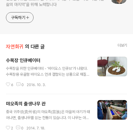
삶의 마지막'을 위해 노력합니다
구독하기
더보기
자연회귀
의 다른 글
수목장 인큐베이터
글 내용
수목장을 위한 인큐베이터 - '바이오스 인큐브'가 나왔다.
수목장용 유골함 바이오스 언과 결합되는 상품으로 재질은
폴리프로필렌. 크기는 33cm X 76cm. 하부에 usb충전
6
0
2016. 10. 3.
단자가 있다. 상부 말발굽모양 센서로 습도, 온도, 일조량,
수질 등을 측정하여 스마트폰에 전송, 성장상태 등을 모니
터링 할 수 있다. 내부에 1리터의 물 저장고가 있어 조건에
먀오족의 출생나무 관
맞게 자동으로 물울 줄 수 있으며, 부족할 경우 앱을 통해
글 내용
알림이 간다. 바이오스 인큐브는 단풍나무, 소나무 등 선호
중국 귀주성(貴州省)의 먀오족(苗族)은 마을에 아기가 태
하는 종류의 나무를 심을 수 있으며, 가격은 695달러이다.
어나면, 출생나무를 심는 전통이 있습니다. 이 나무는 아이
https://urnabios.com/incube/
의 운명을 상징하여 나무의 성장과정을 지켜보며 아이의
2
0
2014. 7. 18.
건강상태와 미래를 예측해 본다고 합니다. 그 아이가 자라