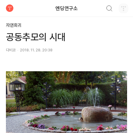
검색하기
엔딩연구소
티스토리
자연회귀
공동추모의 시대
다비코
2018. 11. 28. 20:38