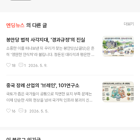
더보기
엔딩뉴스
의 다른 글
봉안당 법적 사각지대, '경과규정'의 진실
글 내용
소중한 이를 떠나보낸 뒤 우리가 찾는 봉안당(납골당)은 흔
히 '영원한 안식처'라 불립니다. 정돈된 대리석과 평온한 분
위기 속에서 유족들은 고인이 평안히 잠들기를 기원합니
18
1
2026. 5. 9.
다. 하지만 이 평온함 뒤에 25년째 방치된 법적 '회색지
대'가 존재한다는 사실을 아는 이는 드뭅니다. 우리가 믿고
맡긴 유골이 법의 보호를 받지 못하는 운영 주체에 의해 관
중국 장례 산업의 '브레인', 101연구소
리되고 있다면, 과연 그 안식은 정말로 '영원'할 수 있을까
글 내용
요? 2001년의 유령, '경과규정'이 만든 법적 사각지대 현
국토가 좁은 국가들이 공통으로 직면한 묘지 부족 문제는
재 우리가 마주한 혼란의 뿌리는 2001년으로 거슬러 올라
이제 단순한 사회 현상을 넘어 국가적 인프라 붕괴의 신호
갑니다. 당시 정부는 '장사 등에 관한 법률(이하 장사법)'을
탄이 되고 있습니다. 장례 방식의 변화라는 보편적 고민 앞
전면 개정하며, 500구 이상의 유골을 안치하는 사설 봉안
16
3
2026. 5. 5.
에서 중국은 국가 차원의 컨트롤 타워를 가동해 이 거대한
시설은 반드시 '재단법인'을 설립하여 운영하도록 강제했
전환점을 설계하고 있습니다. 그 중심에 있는 '101연구소
습니다. 시설의 공..
(一零一研究所)'는 단순한 연구 기관을 넘어, 죽음의 형
식을 국가적 자원 관리의 차원에서 재정립하는 정책적 브
레인입니다. 101연구소는 중국 민정부(한국의 보건복지부