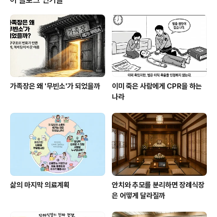
이 블로그 인기글
격) 직속의 유일한 국가급 장례 전문 연구기관으로, 1979
년 설립 이후 중국 장례 현대화의 모든 기틀을 마련해 왔습
니다. 이곳은 매년 중국 장례 산업의 나침반 역할을 하는
'장사록피서(殡葬绿皮书)'의 핵심 데이터를 생성하며 업
계의 정책 방향을 진두지휘합니다. 특..
가족장은 왜 '무빈소'가 되었을까
이미 죽은 사람에게 CPR을 하는
나라
삶의 마지막 의료계획
안치와 추모를 분리하면 장례식장
은 어떻게 달라질까