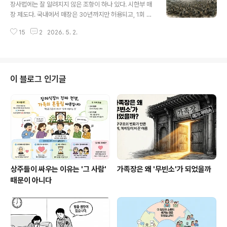
레인입니다. 101연구소는 중국 민정부(한국의 보건복지부
장사법에는 잘 알려지지 않은 조항이 하나 있다. 시한부 매
격) 직속의 유일한 국가급 장례 전문 연구기관으로, 1979
장 제도다. 국내에서 매장은 30년까지만 허용되고, 1회 연
년 설립 이후 중국 장례 현대화의 모든 기틀을 마련해 왔습
장해도 최장 60년이 한계다. 기한이 끝나면 파내어 화장한
니다. 이곳은 매년 중국 장례 산업의 나침반 역할을 하는
15
2
2026. 5. 2.
뒤 봉안하는 것이 법이 정한 수순이다.지금 당장은 실감이
'장사록피서(殡葬绿皮书)'의 핵심 데이터를 생성하며 업
잘 안 된다. 그러나 사용 기한이 2015년 12월에 30년으
계의 정책 방향을 진두지휘합니다. 특..
로 연장되면서 첫 만료 기한은 2031년 1월로 확정됐다. 연
장 신청을 하지 않은 묘부터 파묘 의무가 발생하는 것이다.
보건복지부에 따르면 한시적 매장 제도의 적용 대상이 되
이 블로그 인기글
는 묘는 전국에 64만 5000여 기로 파악된다. 이는 합법적
으로 신고된 수치이고, 신고되지 않은 묘나 연고가 끊긴 무
연분묘까지 합치면 훨씬 많다. 2031년부터 그 자리들이
법 앞에 강제로 열린다. 파묘전쟁이라는 표현이 과장이 아
니다. 이 조..
상주들이 싸우는 이유는 '그 사람'
가족장은 왜 '무빈소'가 되었을까
때문이 아니다