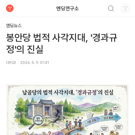
검색하기
엔딩연구소
티스토리
엔딩뉴스
봉안당 법적 사각지대, '경과규
정'의 진실
다비코
2026. 5. 9. 01:41