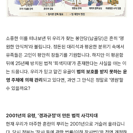
소중한 이를 떠나보낸 뒤 우리가 찾는 봉안당(납골당)은 흔히 '영
원한 안식처'라 불립니다. 정돈된 대리석과 평온한 분위기 속에서
유족들은 고인이 평안히 잠들기를 기원합니다. 하지만 이 평온함
뒤에 25년째 방치된 법적 '회색지대'가 존재한다는 사실을 아는 이
는 드뭅니다. 우리가 믿고 맡긴 유골이
법의 보호를 받지 못하는 운
영 주체에 의해 관리
되고 있다면, 과연 그 안식은 정말로 '영원'할
수 있을까요?
2001년의 유령, '경과규정'이 만든 법적 사각지대
현재 우리가 마주한 혼란의 뿌리는 2001년으로 거슬러 올라갑니
다. 당시 정부는 '장사 등에 관한 법률(이하 장사법)'을 전면 개정하