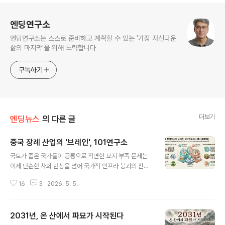
로그 정보
엔딩연구소
엔딩연구소는 스스로 준비하고 계획할 수 있는 '가장 자신다운
삶의 마지막'을 위해 노력합니다
구독하기
더보기
엔딩뉴스
의 다른 글
중국 장례 산업의 '브레인', 101연구소
글 내용
국토가 좁은 국가들이 공통으로 직면한 묘지 부족 문제는
이제 단순한 사회 현상을 넘어 국가적 인프라 붕괴의 신호
탄이 되고 있습니다. 장례 방식의 변화라는 보편적 고민 앞
16
3
2026. 5. 5.
에서 중국은 국가 차원의 컨트롤 타워를 가동해 이 거대한
전환점을 설계하고 있습니다. 그 중심에 있는 '101연구소
(一零一研究所)'는 단순한 연구 기관을 넘어, 죽음의 형
2031년, 온 산에서 파묘가 시작된다
식을 국가적 자원 관리의 차원에서 재정립하는 정책적 브
글 내용