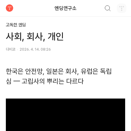
검색하기
엔딩연구소
티스토리
고독한 엔딩
사회, 회사, 개인
다비코
2026. 4. 14. 08:26
한국은 안전망, 일본은 회사, 유럽은 독립
심 — 고립사의 뿌리는 다르다