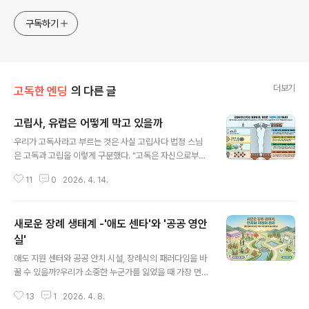
구독하기
더보기
고독한 엔딩
의 다른 글
고립사, 유럽은 어떻게 막고 있을까
글 내용
우리가 고독사라고 부르는 것은 사실 고립사다 법정 스님
은 고독과 고립을 이렇게 구분했다. "고독은 자신으로부터
의 분리이며, 마음이 고요한 상태이다. 홀로 있음을 기뻐하
11
0
2026. 4. 14.
고 즐기며 자신과 대화하는 시간이다. 고독은 스스로가 선
택한 기쁨이자 생산적인 시간이다. 고독은 홀로 있어도 열
려 있다.""고립은 다른 사람들과 분리되는 것으로, 그들로
새로운 장례 생태계 -'애도 센타'와 '공공 영안
부터 버림받은 것이다. 고립은 함께 있어도 막혀 있다." 짧
은 말이지만 핵심이 담겨 있다. 고독은 내가 선택한 홀로 있
실'
글 내용
음이고, 고립은 관계에서 잘려나간 상태다. 고독한 사람은
애도 지원 센터와 공공 안치 시설, 장례식의 패러다임을 바
세상을 향해 열려 있고, 고립된 사람은 세상으로부터 닫혀
꿀 수 있을까?우리가 소중한 누군가를 잃었을 때 가장 먼저
있다. 그런데 우리는 지금 고독사라는 말을 쓴다2021년
찾아가는 곳은 어디일까요? 한국 사회에서 그 답은 대부분
시행된 「고독사 예방 및 관리에 관한 법률」. 매년 발표되는
13
1
2026. 4. 8.
'병원 장례식장'으로 귀결됩니다. 빈소를 차리고, 조문을 받
고독사 통계. 언론의 고독사..