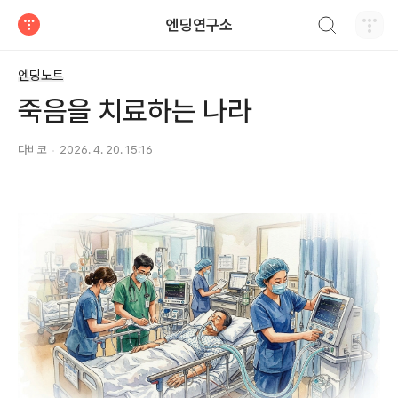
검색하기
엔딩연구소
티스토리
엔딩노트
죽음을 치료하는 나라
다비코
2026. 4. 20. 15:16