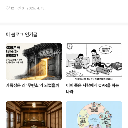
게 보여준다.첫 번째는 산 자를 위한 장례다. 장례를 상실
부유하고, 건강하고, 덕을 쌓고... 그리고 마지막 하나가 '고
이후 사회적 연결망을 다시 잇는 경계 공간으로 보는 시각
12
0
2026. 4. 13.
종명(考終命)'이다. 제명에 죽는 것, 즉 수명을 다하고 집
이다. 미네소타 대학의 죽음사회학자 로버트 풀턴의 연구
안에서 가족이 지켜보는 가운데 눈을 감는 것. 옛 사람들은
는 의례 없이 시신을 처리한 유족들이 그렇지..
이것을 복 중의 복으로 여겼다.그런데 지금 한국인의 80%
는 병원에서 죽는다.통계만 놓고 보면, 오복 중 하나를 누리
는 사람이 다섯 중 하나도 안 된다는 뜻이다. 이게 단순히
이 블로그 인기글
죽는 장소의 문제일까? 아니면 우리가 죽음에 대해 뭔가 근
본적인 것을 잃어버린 걸까? 고종명에는 세 가지 조건이 있
었다. 수명을 다할 것, 집 안(正寢, 정침)에서 맞을 것, 가족
이 곁에 있을 것. 이 세 가지가 갖춰진 죽음이 '좋은 죽
음'이..
가족장은 왜 '무빈소'가 되었을까
이미 죽은 사람에게 CPR을 하는
나라