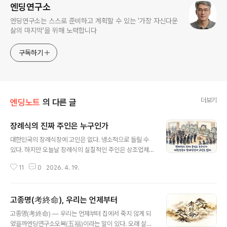
엔딩연구소
엔딩연구소는 스스로 준비하고 계획할 수 있는 '가장 자신다운
삶의 마지막'을 위해 노력합니다
구독하기
더보기
엔딩노트
의 다른 글
장례식의 진짜 주인은 누구인가
글 내용
대한민국의 장례식장에 고인은 없다. 냉소적으로 들릴 수
있다. 하지만 오늘날 장례식의 실질적인 주인은 상조업체
와 장례업체다. 신성해야 할 죽음의 의례는 효율성을 극대
11
0
2026. 4. 19.
화한 공장형 프로세스로 전락했고, 고인과 유족은 그 공정
안의 부품이 되었다. 슬픔조차 규격화하려는 상업주의의
민낯은 그렇게, 우리 곁에 버젓이 있다.장례를 바라보는 세
고종명(考終命), 우리는 언제부터
가지 눈 장례가 무엇인지에 대해 학계와 종교계는 오래전
글 내용
부터 세 가지 관점을 제시해 왔다. 어쩌면 이 세 개의 눈이
고종명(考終命) — 우리는 언제부터 집에서 죽지 않게 되
야말로, 우리가 지금 무엇을 잃어버렸는지를 가장 선명하
었을까엔딩연구소오복(五福)이라는 말이 있다. 오래 살고,