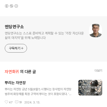
(새창열림)
로그 정보
엔딩연구소
엔딩연구소는 스스로 준비하고 계획할 수 있는 '가장 자신다운
삶의 마지막'을 위해 노력합니다
구독하기
더보기
자연회귀
의 다른 글
뿌리는 자연장
글 내용
뿌리는 자연장 금년 5월(8월?) 시행되는 장사법의 자연장
범주에 화장재를 특정 구역에 뿌리는 것이 포함되었다. '해
양 등 대통령령으로 정하는 구역'이라고 포괄위임 했지만
47
19
2024. 3. 13.
물적근거 없이 뿌리는 행위를 굳이 법제화 하려는 이유를