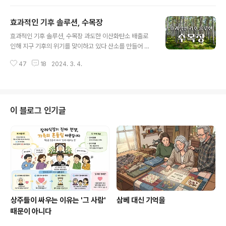
모르겠다. 수요가 많아 행위가 난립할 것을 우려한 모양이
다. 유골재를 뿌리는 것에 대해 대부분의 국가는 법률에 명
효과적인 기후 솔루션, 수목장
시하지 않고 있으며, 토지주의 허락이나 해당기관의 지도
글 내용
아래 실시하고 있다. 유럽 국가의 관련법률 프랑스:공중보
효과적인 기후 솔루션, 수목장 과도한 이산화탄소 배출로
건법(Code de la santé publique)과 장례식 및 매장에
인해 지구 기후의 위기를 맞이하고 있다 산소를 만들어 내
관한 법령(Décret relatif aux funérailles, aux sépul
는 나무들은 점점 줄어들고 있고 지구의 허파 아마존의 밀
tures et aux opérations funéraires) 독일:각 주(Bu
47
18
2024. 3. 4.
림 또한 줄어들고 있다. 나무는 놀라울 만큼 강력한 탄소 흡
ndesland)의 장례법..
수력을 가지고 있다. 과학자들은 1조 2천억 그루의 나무를
심는 것이 현존하는 가장 실행 가능하고 효과적인 기후 솔
루션이라 말한다. 나무를 심는 것이 현존하는 가장 실행 가
능하고 효과적인 기후 솔루션 많은 사람들이 수목장을 위
이 블로그 인기글
해 나무를 심고, 기존묘지를 수목장화 하여 숲으로 돌려놓
는다면 기후변화의 해로운 영향을 빠르게 상쇄할 수 있다.
하지만 안타깝게도 우리의 수목장은 거꾸로 나아가고 있
다. 나무를 심고 숲을 조성하는 게 아니라 나무를 베어내고
숲을 파괴하는 묘지형 수목장을 하고 있..
상주들이 싸우는 이유는 '그 사람'
삼베 대신 기억을
때문이 아니다