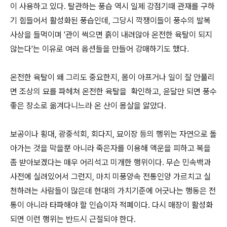
이 사용하고 있다. 탈관하는 풍습 역시 일제 강점기때 관재를 구하
기 힘들어서 활성화된 풍습인데, 그당시 깍쟁이들이 풍수의 발복
사상을 들먹이며 '관이 썩으면 흙이 내려않아 온전한 육탈이 되지
않는다'는 이유로 여러 옵션들을 만들어 강매하기도 했다.
온전한 육탈이 왜 그리도 중요한지, 몸이 아프거나 일이 잘 안풀리
면 조상의 묘를 파헤쳐 온전한 육탈을 확인하고, 윤달만 되면 풍수
좋은 장소로 옮겨다니느라 온 산이 몸살을 앓았다.
보공이나 횡대, 광중석회, 회다지, 묘이장 등의 행위는 자연으로 돌
아가는 것을 막을뿐 아니라 죽은자를 이용해 액운을 피하고 복을
좀 받아보겠다는 매우 어리석고 미개한 행위이다. 무슨 민속백과
사전에 실려있어서 그런지, 마치 미풍양속 전통인양 가르치고 실
천하려는 사람들이 많은데 현대의 가치기준에 어긋나는 행동은 전
통이 아니라 타파해야 할 인습이자 적폐이다. 다시 매장이 활성화
되면 이런 행위는 반드시 근절되야 한다.