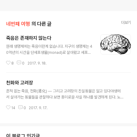
더보기
네번째 여행
의 다른 글
죽음은 존재하지 않는다
글 내용
원래 생명체에는 죽음이란게 없습니다. 지구의 생명체는 4
0억년의 시간을 단세포생물(monad)로 살아왔고 세포분
열을 통해 끊임없이 생존해 왔습니다. 이들 가운데 돌연변
8
0
2017. 9. 18.
이가 생겨나 다세포생물로 진화되었고, 이때서야 죽음이란
환상이 생겨났습니다. 죽음은 6억년전 한 돌연변이 단세포
에 의해 생겨난 우연한 현상이며, 진화에 의해 선택되어진
천화와 고려장
결과일 뿐입니다. 흥미롭게도 이 죽음이란 환상으로 인해
글 내용
인간의 뇌가 생성, 발달되었고 지속적으로 발달시킬 수 있
흔적 없는 죽음, 천화(遷化) — 그리고 고려장의 진실동물은 알고 있다야생에
는 원동력이 되었습니다. 그리고 인간의 뇌만이 죽음에 대
서 살아가는 동물들을 관찰하다 보면 흥미로운 사실 하나를 발견하게 된다. 노
한 생각과 감정을 느낄 수 있으며, 이 생각과 감정은 체세포
화로 죽음이 가까워진 동물들은 무리에서 조용히 이탈해 눈에 띄지 않는 곳으로
의 변이와 함께 사라져 버립니다. 결국 죽음은 뇌 속 생각안
14
0
2017. 9. 17.
스스로 몸을 숨긴다는 것이다. 이것이 단순한 본능인지, 아니면 어떤 본원적인
의 환상일뿐 실제로는 존재하지 않습니다. 삶은 단세포가
감각인지는 알 수 없다. 그러나 분명한 것은, 그들이 자신의 죽음으로 인해 주변
변..
에 불필요한 혼란이 생기는 것을 피하려는 듯 행동한다는 점이다. 인간도 오래
전부터 이 본능적 감각을 의식과 철학으로 승화시켜 온 문화가 있었다. 바로 불
교의 **천화(遷化)**다.천화(遷化)란 무엇인가천화(遷化)란 글자 그대로 '옮
이 블로그 인기글