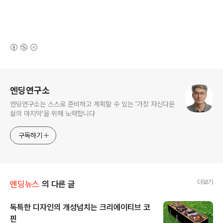
(새창열림)
로그 정보
엔딩연구소
엔딩연구소는 스스로 준비하고 계획할 수 있는 '가장 자신다운
삶의 마지막'을 위해 노력합니다
구독하기
더보기
엔딩뉴스
의 다른 글
독특한 디자인의 개성넘치는 크리에이티브 코
핀