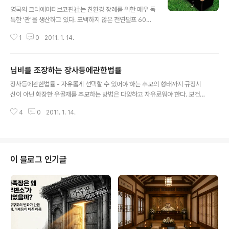
글 내용
영국의 크리에이티브코핀社는 친환경 장례를 위한 매우 독
특한 '관'을 생산하고 있다. 표백하지 않은 천연펄프 60%
와 재생용지 40%을 혼합한 무독성의 카르통보드를 이용
1
0
2011. 1. 14.
한 '관'으로 매장과 화장에 모두 사용될 수 있는 일종의 포
토코핀이다. 크리에이티브코핀社가 제작하는 포토코핀은
획일적인 스타일의 나무 관에서 볼 수 없는 다양함과 커뮤
님비를 조장하는 장사등에관한법률
니케이션 기능이 있다. 이는 고객이 원하는 사진, 그림, 문
글 내용
자 등을 주문한 '관' 표면에 직접 디자인해 주기 때문이다.
장사등에관한법률 - 자유롭게 선택할 수 있어야 하는 추모의 형태까지 규정시
그것은 위엄을 갖춘 디자인에서 부터 아름다움, 사랑, 기발
신이 아닌 화장한 유골재를 추모하는 방법은 다양하고 자유로워야 한다. 보건위
함, 오락과 해학적인 요소까지 담아낼 수 있다. 독특한 디자
생상 아무런 위해가 없는 순수 무기물질의 화장재를 마치 시신인양 법률로 규제
인의 개성넘치는 관을 제작하는 크리에이티브코핀은 환경
4
0
2011. 1. 14.
하는 것은 이치에 맞지 않는다. 우리처럼 중앙법에 ‘봉안과 자연장’이라는 형태
인증과 무독성 점검을 받았다. 관의 무게는 10kg미만. w
의 '묘지시설'로 규정해 놓고 함부로 처리하지 못하도록 법률로 강제하는 국가
ww.creativecoffins..
는 매우 드물다. 대부분의 국가는 중앙법이 아닌 지역조례에 적시하거나 환경차
원에서 권고하는 수준이다. 여기에는 유골재의 유해성 여부를 떠나 하나의 원칙
이 존재한다. 개인의 자유로운 '선택권'과 '친환경'이라는 요소이다. 그것이 '보
이 블로그 인기글
관'의 개념이든, 자연에 뿌리는 '산골(Scattering)의 개념이든, 혹은 가공하여
'소지'하는 ..