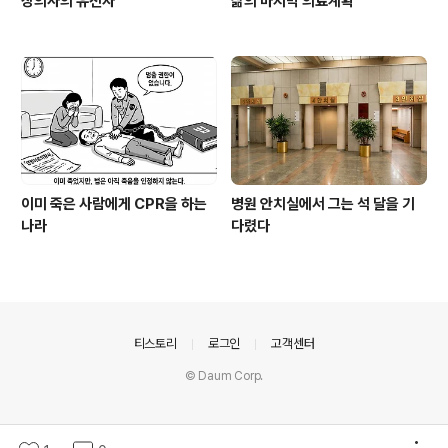
장의사의 유전자
삶의 마지막 의료계획
이미 죽은 사람에게 CPR을 하는
병원 안치실에서 그는 석 달을 기
나라
다렸다
의안내
티스토리
로그인
고객센터
© Daum Corp.