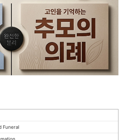
d Funeral
emation