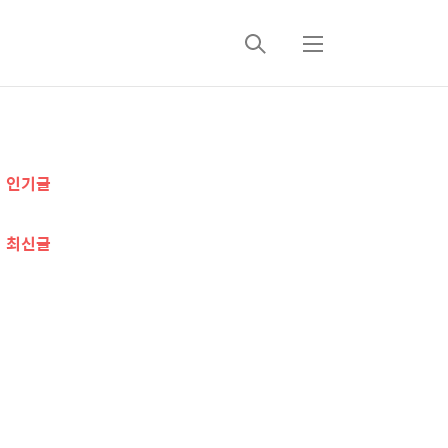
검
메
색
뉴
추
인기글
가
정
최신글
보