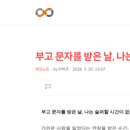
부고 문자를 받은 날, 나
상
본
문
세
제
엔딩노트
by
다비코
2026. 5. 20. 13:07
컨
본
목
텐
문
댓
츠
글
달
기
부고 문자를 받은 날, 나는 슬퍼할 시간이 
가까운 사람을 잃었다는 연락을 받은 순간,