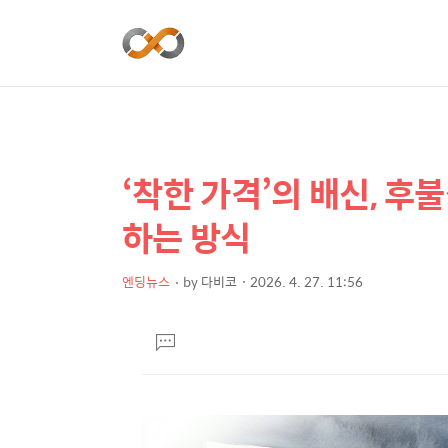
‘착한 가격’의 배신, 후
상
본
문
세
하는 방식
제
컨
목
텐
엔딩뉴스
by
다비코
2026. 4. 27. 11:56
본
츠
문
댓
글
달
기