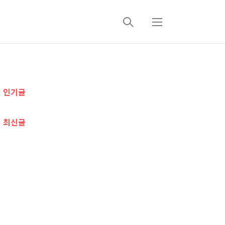
검
메
색
뉴
추
인기글
가
정
최신글
보