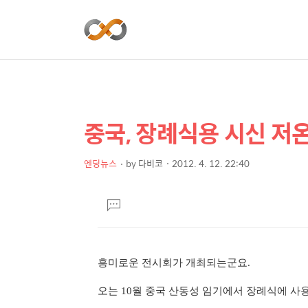
중국, 장례식용 시신 
상
본
문
세
제
엔딩뉴스
by
다비코
2012. 4. 12. 22:40
컨
본
목
텐
문
댓
츠
글
달
기
흥미로운 전시회가 개최되는군요.
오는 10월 중국 산동성 임기에서 장례식에 