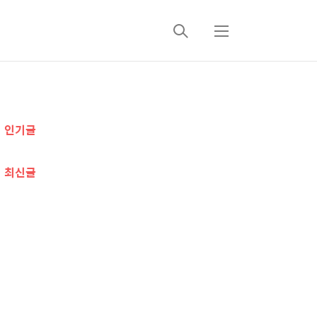
검
메
색
뉴
추
인기글
가
정
최신글
보