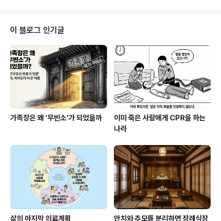
례'의 핵심은 '물리적 규격의 ..
담으로 남는다. 그러나 이것은 묘지라는 개념의 본질적 문
제가 아니라, 잘못 설계된 제도의 결과다.발상을 바꿔볼 필
요가 있다. 나의 마지막이 땅에 부담을 주는 것이 아니라,
이 블로그 인기글
그 땅을 영구히 지키는 근거가 된다면 어떨까. 이것이 한국
형 보전 자연장의 출발점이다. 한국형 보전 자연장이란 무
엇인가 1998년 미국 사우스캐롤라이나에서 문을 연 램지
크리크 보전 매장지(Ramsey Creek Preserve)는 이
개념을 세계 최초로 실..
가족장은 왜 '무빈소'가 되었을까
이미 죽은 사람에게 CPR을 하는
나라
삶의 마지막 의료계획
안치와 추모를 분리하면 장례식장