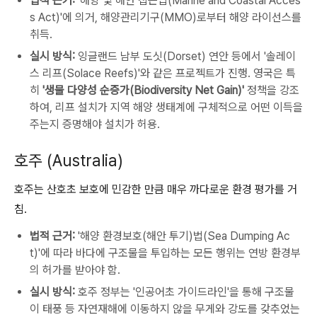
법적 근거:
'해양 및 해안 접근법(Marine and Coastal Acces
s Act)'에 의거, 해양관리기구(MMO)로부터 해양 라이선스를
취득.
실시 방식:
잉글랜드 남부 도싯(Dorset) 연안 등에서 '솔레이
스 리프(Solace Reefs)'와 같은 프로젝트가 진행. 영국은 특
히
'생물 다양성 순증가(Biodiversity Net Gain)'
정책을 강조
하여, 리프 설치가 지역 해양 생태계에 구체적으로 어떤 이득을
주는지 증명해야 설치가 허용.
호주 (Australia)
호주는 산호초 보호에 민감한 만큼 매우 까다로운 환경 평가를 거
침.
법적 근거:
'해양 환경보호(해안 투기)법(Sea Dumping Ac
t)'에 따라 바다에 구조물을 투입하는 모든 행위는 연방 환경부
의 허가를 받아야 함.
실시 방식:
호주 정부는 '인공어초 가이드라인'을 통해 구조물
이 태풍 등 자연재해에 이동하지 않을 무게와 강도를 갖추었는