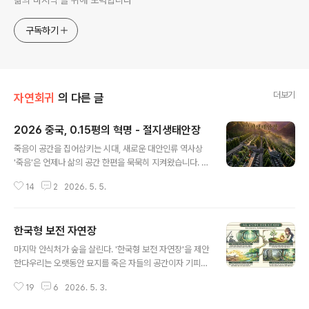
삶의 마지막'을 위해 노력합니다
구독하기
더보기
자연회귀
의 다른 글
2026 중국, 0.15평의 혁명 - 절지생태안장
글 내용
죽음이 공간을 집어삼키는 시대, 새로운 대안인류 역사상
'죽음'은 언제나 삶의 공간 한편을 묵묵히 지켜왔습니다. 하
지만 도시화의 가속화로 땅값이 치솟는 현대 사회에서 묘
14
2
2026. 5. 5.
지는 이제 산 자들의 공간을 압박하는 무거운 짐이 되었습
니다. 이러한 위기 속에서 중국은 2026년, '절지생태안장(
节地生态安葬)'이라는 파격적인 카드를 꺼내 들었습니
한국형 보전 자연장
다. 민정부 산하 101연구소가 주도하는 이 프로젝트는 단
글 내용
순한 장례 간소화 권고를 넘어, 법적 강제력과 고도의 기술
마지막 안식처가 숲을 살린다. '한국형 보전 자연장'을 제안
표준을 갖춘 국가적 혁명으로 진화하고 있습니다. 죽음의
한다우리는 오랫동안 묘지를 죽은 자들의 공간이자 기피
공간을 재정의하려는 이 거대한 실험은 우리에게 어떤 미
시설로 여겨왔다. 그 인식이 완전히 틀린 것은 아니다. 현재
래를 예고하고 있을까요? 0.15평의 혁명, 전통 묘지보다 5
19
6
2026. 5. 3.
한국의 묘지와 납골시설 다수는 실제로 자연을 훼손하며
0배 효율적인 공간 설계2026년 시행된 개정 '장례관리조
조성되고, 관리 주체가 사라지면 방치되며, 후손에게는 부